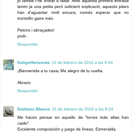
jo també t'he trobat a faltar. Amb aquesta primera entrada
tenim ja una petita però suficient explicació; aquests pilars
han d'aguantar molt encara; només esperar que no
trontollin gaire més.
Petons i abraçades!
podi-.
Responder
ÍndigoHorizonte
15 de febrero de 2016 a las 8:04
¡Bienvenida a tu casa¡ Me alegro de tu vuelta.
Abrazo
Responder
Emiliano Blanco
15 de febrero de 2016 a las 8:24
Me haces pensar en aquello de "torres más altas han
caido".
Excelente composición y juego de líneas, Esmeralda.